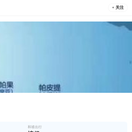
+ 关注
和谁出行