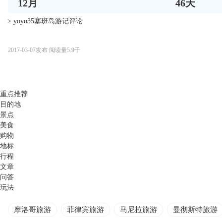
12
月
46
天
> yoyo35塞班岛游记评论
2017-03-07
发布
阅读量
5.9千
重点推荐
目的地
景点
美食
购物
地标
行程
文章
问答
玩法
摩洛哥旅游
菲律宾旅游
马尼拉旅游
曼彻斯特旅游