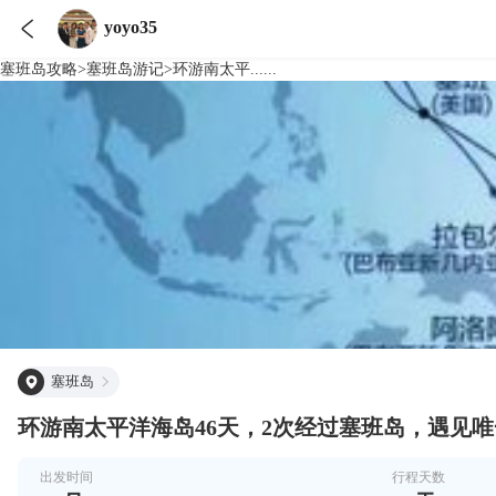

yoyo35
塞班岛
攻略
>
塞班岛
游记
>
环游南太平......
塞班岛
环游南太平洋海岛46天，2次经过塞班岛，遇见
出发时间
行程天数