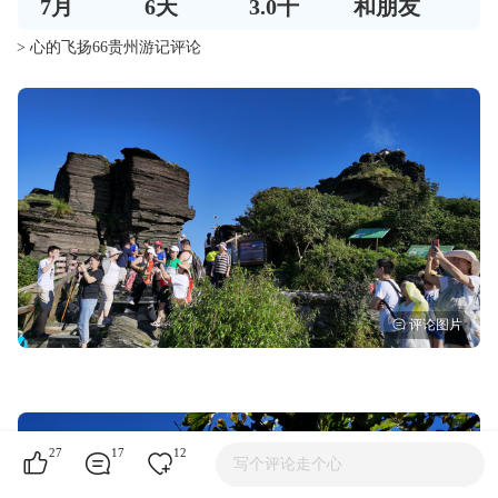
7
月
6
天
3.0千
和朋友
> 心的飞扬66贵州游记评论
27
17
12
写个评论走个心