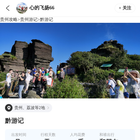

心的飞扬66
+ 关注
贵州
攻略
>
贵州
游记
>
黔游记
贵州、荔波等2地
黔游记
出发时间
行程天数
人均花费
和谁出行