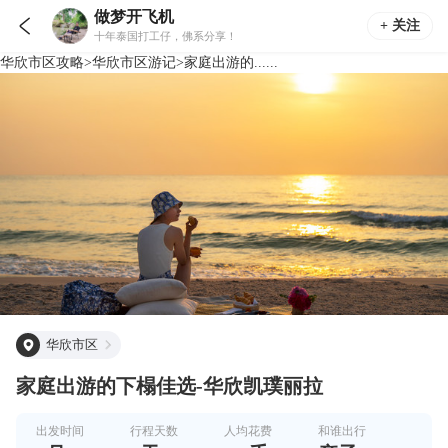
做梦开飞机

+ 关注
十年泰国打工仔，佛系分享！
华欣市区
攻略
>
华欣市区
游记
>
家庭出游的......
华欣市区
家庭出游的下榻佳选-华欣凯璞丽拉
出发时间
行程天数
人均花费
和谁出行