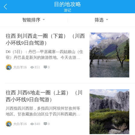
目的地攻略
游记
智能排序
筛选
往西 到川西走一圈（下篇） （川西
小环线9日自驾游）
D6（5日）：丹巴—甲居藏寨—四姑娘山（住
宿）丹巴县是新兴的旅游胜地。今天去游览
甲居
大白羊16

851

0
往西 川西6地走一圈（上篇） （川
西小环线9日自驾游）
川西指四川西部，多指四川阿坝州甘孜州等
地区。甘孜藏族自治区位于四川和西藏的交
界处。我
大白羊16

840

0