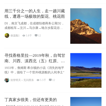
用三千分之一的人生，走一趟川藏
线，遭遇一场极致的梨花、桃花雨
D1，南京飞成都，住成都怡都商务公寓D2，
成都租车→汶川→马尔康→咯尔乡梨花谷
（金江
保温瓶1

5.8千

12
寻找香格里拉—2019年秋，自驾甘
南、川西、滇西北（五）红原、马
尔康、甲居藏寨。
1933年，詹姆斯 希尔顿的小说《消失的地平
线》中，描绘了一个世外桃源般的人间净土“
别管明天～无问西东

5.5千

12
丁真家乡很美，但还有更美的