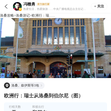
冯赣勇
潜力旅行家

+ 关注
热爱生活，热爱旅游……中央广播电视总台主任记者、编辑。
洛桑
攻略
>
洛桑
游记
>
欧洲行：瑞......
洛桑、叙伊斯等3地
欧洲行：瑞士从洛桑到伯尔尼（图）
行程天数
和谁出行