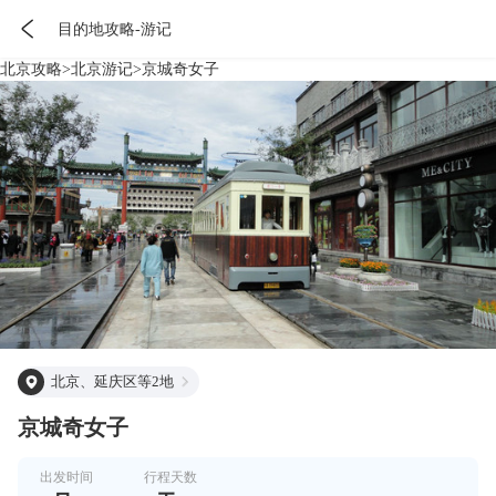

目的地攻略-游记
北京
攻略
>
北京
游记
>
京城奇女子
北京、延庆区等2地
京城奇女子
出发时间
行程天数