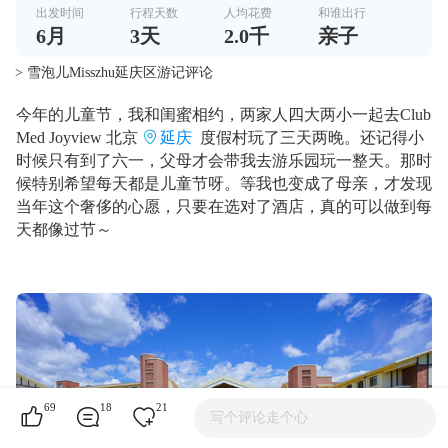
出发时间
行程天数
人均花费
和谁出行
6
月
3
天
2.0千
亲子
> 雪泡儿Misszhu延庆区游记评论
今年的儿童节，我和闺蜜相约，两家人四大两小一起去Club
Med Joyview 北京
延庆
度假村玩了三天两晚。还记得小
时候只有到了六一，父母才会带我去游乐园玩一整天。那时
候特别希望每天都是儿童节呀。等我也变成了母亲，才发现
当年这个奢侈的心愿，只要在选对了酒店，真的可以做到每
天都像过节～
69
18
21
写个评论走个心