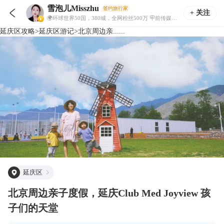
雪泡儿Misszhu
签约旅行家

+ 关注
🌍环球世界50国，380城，全网粉丝500万 🪧前传媒公司总监，二娃妈妈 🇰🇷PHD Candidate韩国博士在读 👒阿那亚民宿主理人🍷职业瑜伽RYT200
延庆区
攻略
>
延庆区
游记
>
北京周边亲......
延庆区
北京周边亲子度假，延庆Club Med Joyview 孩
子们的天堂