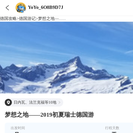

YoYo_6O8B9D7J
德国
攻略
>
德国
游记
>
梦想之地—......
日内瓦、法兰克福等10地
梦想之地——2019初夏瑞士德国游
出发时间
行程天数