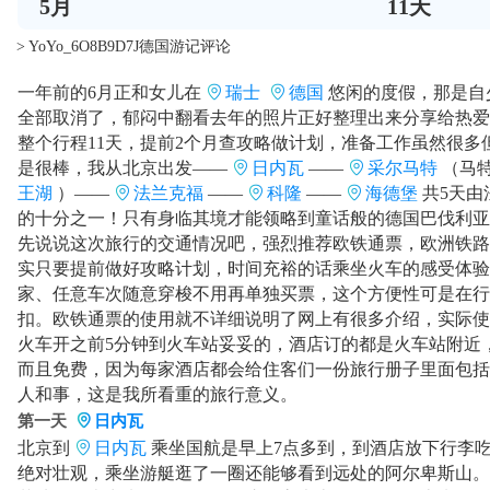
5
月
11
天
> YoYo_6O8B9D7J德国游记评论
一年前的6月正和女儿在
瑞士
德国
悠闲的度假，那是自
全部取消了，郁闷中翻看去年的照片正好整理出来分享给热爱
整个行程11天，提前2个月查攻略做计划，准备工作虽然很
是很棒，我从北京出发——
日内瓦
——
采尔马特
（马
王湖
）——
法兰克福
——
科隆
——
海德堡
共5天
的十分之一！只有身临其境才能领略到童话般的德国巴伐利亚
先说说这次旅行的交通情况吧，强烈推荐欧铁通票，欧洲铁路
实只要提前做好攻略计划，时间充裕的话乘坐火车的感受体验
家、任意车次随意穿梭不用再单独买票，这个方便性可是在行
扣。欧铁通票的使用就不详细说明了网上有很多介绍，实际使
火车开之前5分钟到火车站妥妥的，酒店订的都是火车站附近，
而且免费，因为每家酒店都会给住客们一份旅行册子里面包括
人和事，这是我所看重的旅行意义。
第一天
日内瓦
北京到
日内瓦
乘坐国航是早上7点多到，到酒店放下行李
绝对壮观，乘坐游艇逛了一圈还能够看到远处的阿尔卑斯山。