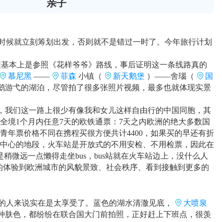
亲子
时候就立刻筹划出发，否则就不是错过一时了。今年旅行计划
程基本上是参照《花样爷爷》路线，事后证明这一条线路真的
慕尼黑
——
菲森
小镇（
新天鹅堡
）——舍瑙（
国
鹅游弋的湖泊，尽管拍了很多张照片视频，最多也就体现实景
，我们这一路上很少有像我和女儿这样自由行的中国同胞，其
境1个月内任意7天的欧铁通票：7天之内欧洲的绝大多数国
年票价格不同在携程买很方便共计4400，如果买的早还有折
中心的地段，火车站是开放式的不用安检、不用检票，因此在
微远一点懒得走坐bus，bus站就在火车站边上，没什么人
的体验到欧洲城市的风貌景致、社会秩序、看到接触到更多的
的人来说实在是太享受了。蓝色的湖水清澈见底，
大喷泉
种肤色，都纷纷在联合国大门前拍照，正好赶上下班点，很羡