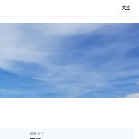
+ 关注
和谁出行