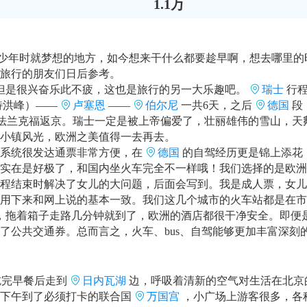
1.1万
少年时就梦想的地方，如今想来干什么都要趁早啊，想去哪里的
旅行的朋友们日后参考。
多但是很兴奋乐此不疲，这也是旅行的另一大乐趣吧。
瑞士
行
特洪峰）——
卢塞恩
——
伯尔尼
一共6天，之后
德国
段
由法兰克福返京。瑞士一定是被上帝偏爱了，壮丽雄伟的雪山，天
小镇风光，欧洲之美值得一去再去。
系统很发达通票非常方便，在
德国
的自驾经历更是锦上添花
实在是好极了，和国内坐火车完全不一样哦！我们选择的是欧洲全
程结束时解决了女儿的大问题，后面会写到。我是成人票，女儿青
用下来和网上说的基本一致。我们这几个城市的火车站都是在市
拖着箱子走路几分钟就到了，欧洲的酒店都很干净安全。即便是稍
了公共交通券。总而言之，火车、bus、自驾能够更加丰富深刻
吃完早餐后走到
日内瓦湖
边，呼吸着清新的空气对生活在北京
下午到了必须打卡的联合国
万国宫
，小广场上游客很多，各