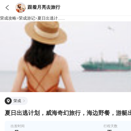

跟着月亮去旅行
荣成
攻略
>
荣成
游记
>
夏日出逃计......
荣成
夏日出逃计划，威海奇幻旅行，海边野餐，游艇
出发时间
行程天数