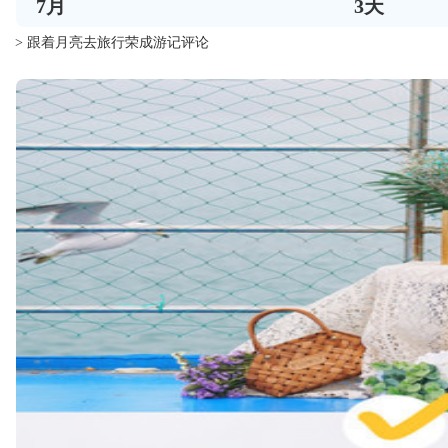
7
月
3
天
> 跟着月亮去旅行荣成游记评论