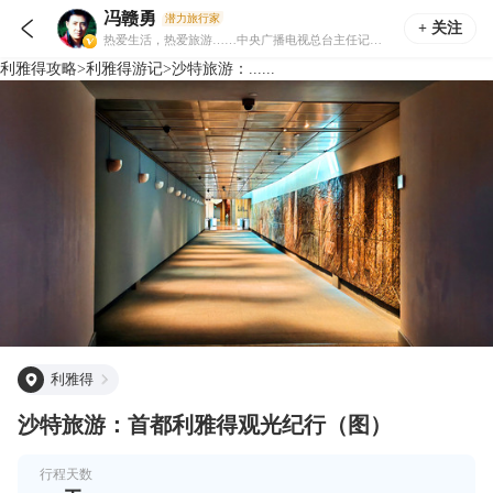
冯赣勇
潜力旅行家

+ 关注
热爱生活，热爱旅游……中央广播电视总台主任记者、编辑。
利雅得
攻略
>
利雅得
游记
>
沙特旅游：......
利雅得
沙特旅游：首都利雅得观光纪行（图）
行程天数