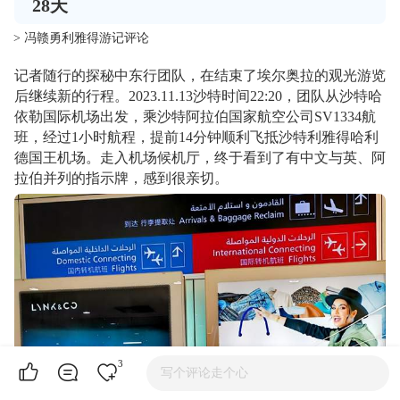
28
天
> 冯赣勇利雅得游记评论
记者随行的探秘中东行团队，在结束了埃尔奥拉的观光游览
后继续新的行程。2023.11.13沙特时间22:20，团队从沙特哈
依勒国际机场出发，乘沙特阿拉伯国家航空公司SV1334航
班，经过1小时航程，提前14分钟顺利飞抵沙特利雅得哈利
德国王机场。走入机场候机厅，终于看到了有中文与英、阿
拉伯并列的指示牌，感到很亲切。
3
写个评论走个心