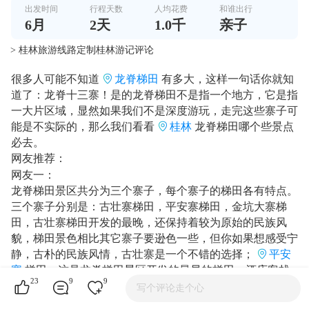
出发时间
行程天数
人均花费
和谁出行
6
月
2
天
1.0千
亲子
> 桂林旅游线路定制桂林游记评论
很多人可能不知道
龙脊梯田
有多大，这样一句话你就知
道了：龙脊十三寨！是的龙脊梯田不是指一个地方，它是指
一大片区域，显然如果我们不是深度游玩，走完这些寨子可
能是不实际的，那么我们看看
桂林
龙脊梯田哪个些景点
必去。
网友推荐：
网友一：
龙脊梯田景区共分为三个寨子，每个寨子的梯田各有特点。
三个寨子分别是：古壮寨梯田，平安寨梯田，金坑大寨梯
田，古壮寨梯田开发的最晚，还保持着较为原始的民族风
貌，梯田景色相比其它寨子要逊色一些，但你如果想感受宁
静，古朴的民族风情，古壮寨是一个不错的选择；
平安
寨
梯田，这是龙脊梯田景区开发的最早的梯田，酒店客栈
23
9
9
繁多，商铺林立，商业气氛浓，梯田景色相比古壮寨要好一
写个评论走个心
些；最后一个是金坑大寨梯田，这里的梯田是龙脊梯田里最