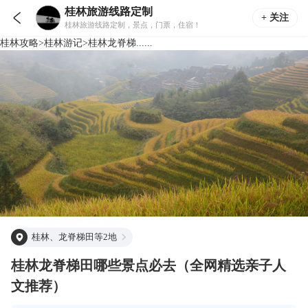
桂林旅游线路定制

+ 关注
桂林旅游线路定制，景点，门票，住宿！
桂林
攻略
>
桂林
游记
>
桂林龙脊梯......
桂林、龙脊梯田等2地
桂林龙脊梯田哪些景点必去（全网精选亲子人
文推荐）