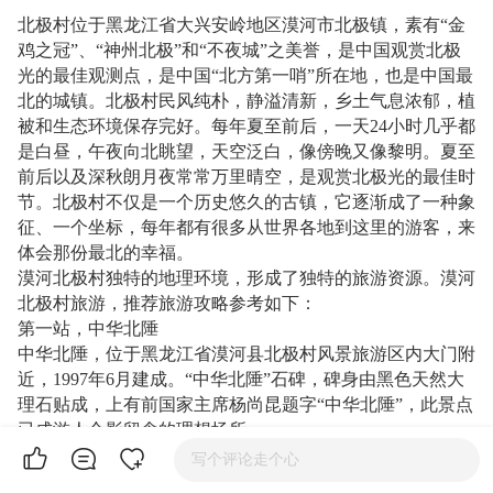
北极村位于黑龙江省大兴安岭地区漠河市北极镇，素有“金
鸡之冠”、“神州北极”和“不夜城”之美誉，是中国观赏北极
光的最佳观测点，是中国“北方第一哨”所在地，也是中国最
北的城镇。北极村民风纯朴，静溢清新，乡土气息浓郁，植
被和生态环境保存完好。每年夏至前后，一天24小时几乎都
是白昼，午夜向北眺望，天空泛白，像傍晚又像黎明。夏至
前后以及深秋朗月夜常常万里晴空，是观赏北极光的最佳时
节。北极村不仅是一个历史悠久的古镇，它逐渐成了一种象
征、一个坐标，每年都有很多从世界各地到这里的游客，来
体会那份最北的幸福。
漠河北极村独特的地理环境，形成了独特的旅游资源。漠河
北极村旅游，推荐旅游攻略参考如下：
第一站，中华北陲
中华北陲，位于黑龙江省漠河县北极村风景旅游区内大门附
近，1997年6月建成。“中华北陲”石碑，碑身由黑色天然大
理石贴成，上有前国家主席杨尚昆题字“中华北陲”，此景点
已成游人合影留念的理想场所。
第二站，北极圣诞滑雪场
写个评论走个心