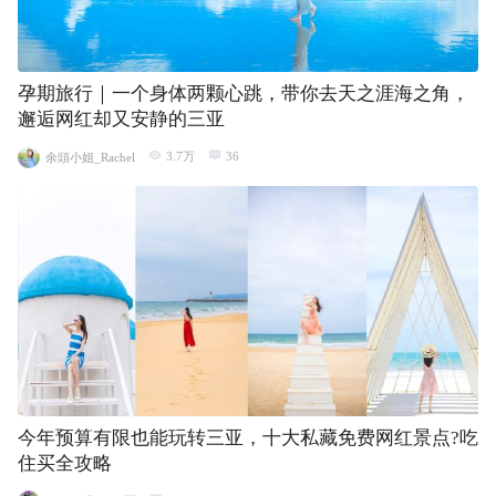
孕期旅行｜一个身体两颗心跳，带你去天之涯海之角，
邂逅网红却又安静的三亚
3.7万
36
余頭小姐_Rachel
今年预算有限也能玩转三亚，十大私藏免费网红景点?吃
住买全攻略