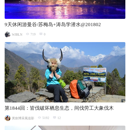
9天休闲游曼谷/苏梅岛+涛岛学潜水@201802
719
0
WJBLN
第1844回：皆伐破坏栖息生态，间伐劳工大象伐木
5192
12
黃劍博采風追影