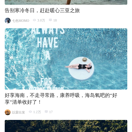
告别寒冷冬日，赶赴暖心三亚之旅
3.0万
18
七色MOMO
好享海南，不走寻常路，康养呼吸，海岛氧吧的“好
享”清单收好了！
1.2万
17
以霖出发