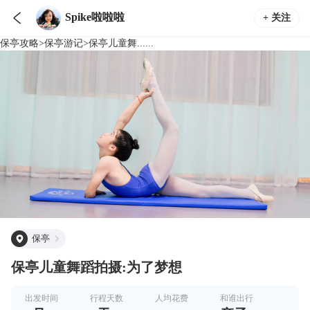

Spike啦啦啦
+ 关注
保亭
攻略
>
保亭
游记
>
保亭儿童舞......
保亭
保亭儿童舞蹈拍摄:为了梦想
出发时间
行程天数
人均花费
和谁出行