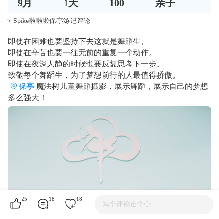
9
月
1
天
100
亲子
> Spike啦啦啦保亭游记评论
即使在困难也要坚持下去这就是舞蹈生。
即使在辛苦也要一往无前的重复一个动作。
即使在夜深人静的时候也要反复思考下一步。
致敬每个舞蹈生，为了梦想前行的人最值得骄傲。
保亭
魔法树儿童舞蹈摄影，展示舞蹈，展示自己的梦想
多么强大！
25
18
18
写个评论走个心