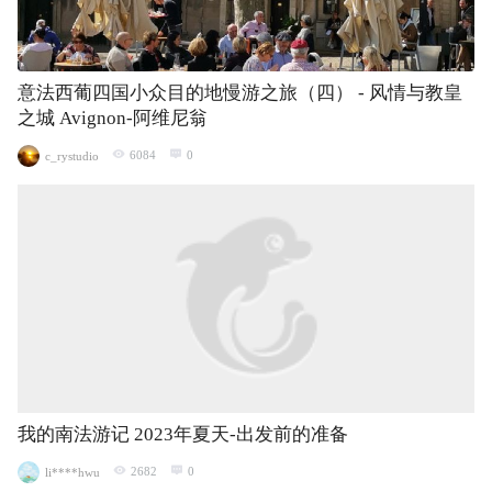
意法西葡四国小众目的地慢游之旅（四） - 风情与教皇
之城 Avignon-阿维尼翁
6084
0
c_rystudio
我的南法游记 2023年夏天-出发前的准备
2682
0
li****hwu