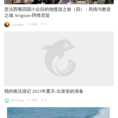
意法西葡四国小众目的地慢游之旅（四） - 风情与教皇
之城 Avignon-阿维尼翁
6084
0
c_rystudio
我的南法游记 2023年夏天-出发前的准备
2682
0
li****hwu