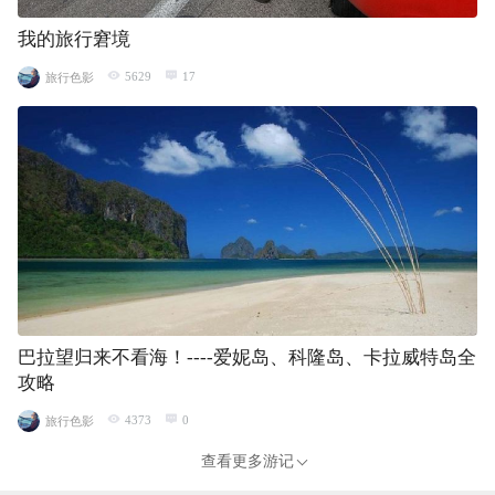
我的旅行窘境
5629
17
旅行色影
巴拉望归来不看海！----爱妮岛、科隆岛、卡拉威特岛全
攻略
4373
0
旅行色影
查看更多游记