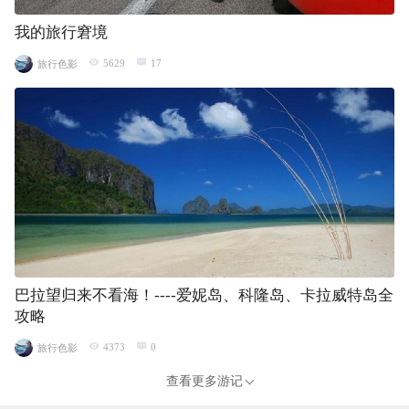
我的旅行窘境
5629
17
旅行色影
巴拉望归来不看海！----爱妮岛、科隆岛、卡拉威特岛全
攻略
4373
0
旅行色影
查看更多游记