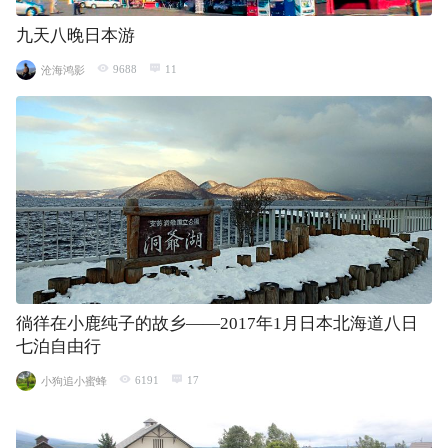
九天八晚日本游
9688
11
沧海鸿影
徜徉在小鹿纯子的故乡——2017年1月日本北海道八日
七泊自由行
6191
17
小狗追小蜜蜂