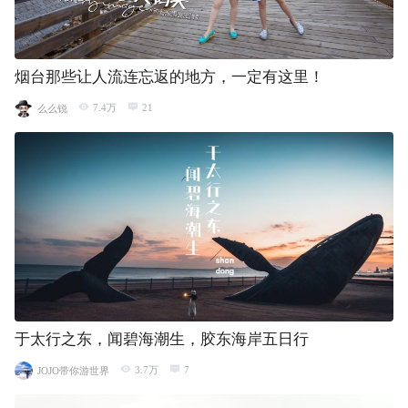
烟台那些让人流连忘返的地方，一定有这里！
7.4万
21
么么锐
于太行之东，闻碧海潮生，胶东海岸五日行
3.7万
7
JOJO带你游世界