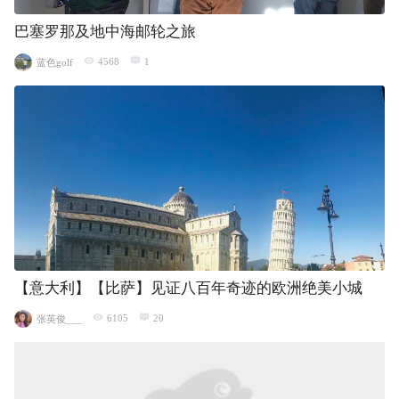
巴塞罗那及地中海邮轮之旅
4568
1
蓝色golf
【意大利】【比萨】见证八百年奇迹的欧洲绝美小城
6105
20
张英俊___