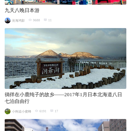
九天八晚日本游
9688
11
沧海鸿影
徜徉在小鹿纯子的故乡——2017年1月日本北海道八日
七泊自由行
6191
17
小狗追小蜜蜂