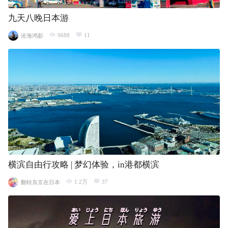
九天八晚日本游
9688
11
沧海鸿影
横滨自由行攻略 | 梦幻体验，in港都横滨
1.2万
37
翻转东京在日本