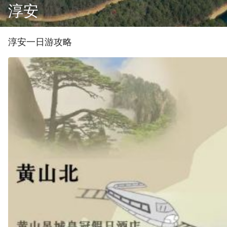
淳安
淳安
一
日游攻略