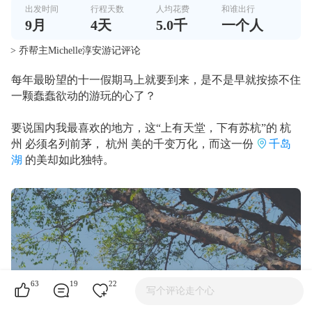
出发时间
行程天数
人均花费
和谁出行
9
月
4
天
5.0千
一个人
> 乔帮主Michelle淳安游记评论
每年最盼望的十一假期马上就要到来，是不是早就按捺不住
一颗蠢蠢欲动的游玩的心了？
要说国内我最喜欢的地方，这“上有天堂，下有苏杭”的 杭
州 必须名列前茅， 杭州 美的千变万化，而这一份
千岛
湖
的美却如此独特。
63
19
22
写个评论走个心