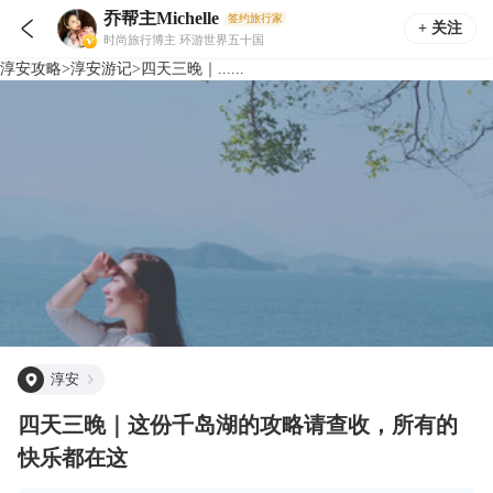
乔帮主Michelle
签约旅行家

+ 关注
时尚旅行博主 环游世界五十国
淳安
攻略
>
淳安
游记
>
四天三晚｜......
淳安
四天三晚｜这份千岛湖的攻略请查收，所有的
快乐都在这