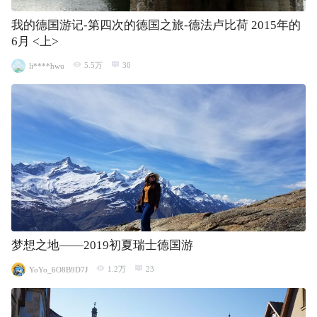
我的德国游记-第四次的德国之旅-德法卢比荷 2015年的
6月 <上>
5.5万
30
li****hwu
梦想之地——2019初夏瑞士德国游
1.2万
23
YoYo_6O8B9D7J