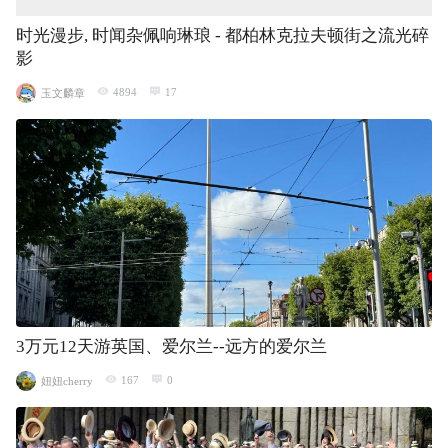
时光漫步, 时闻杂佩响琳琅 - 都柏林克拉夫顿街之流光碎
影
4894
17
玉文麟章
3万元12天游英国、爱尔兰--远方的爱尔兰
167
0
妞妞cherry