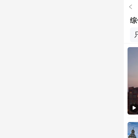

综
