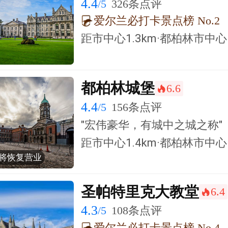
4.4
/5
326条点评
爱尔兰必打卡景点榜 No.2
距市中心1.3km·都柏林市中心
都柏林城堡
6.6
󰺂
4.4
/5
156条点评
"宏伟豪华，有城中之城之称"
历史建筑
距市中心1.4km·都柏林市中心
将恢复营业
圣帕特里克大教堂
6.4
󰺂
4.3
/5
108条点评
爱尔兰必打卡景点榜 No.4