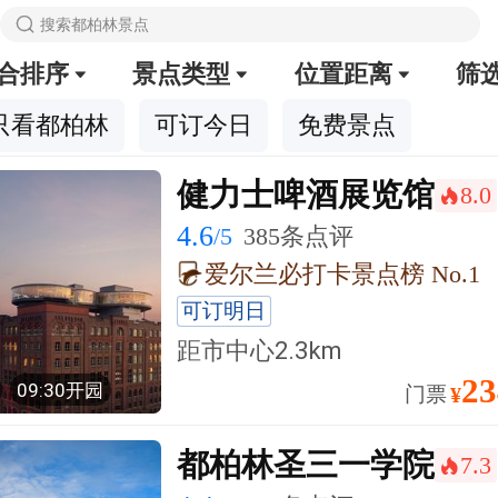

搜索都柏林景点
合排序
景点类型
位置距离
筛



只看都柏林
可订今日
免费景点
健力士啤酒展览馆
8.0
󰺂
4.6
/5
385条点评
爱尔兰必打卡景点榜 No.1
可订明日
距市中心
2.3km
23
09:30开园
门票
¥
都柏林圣三一学院
7.3
󰺂