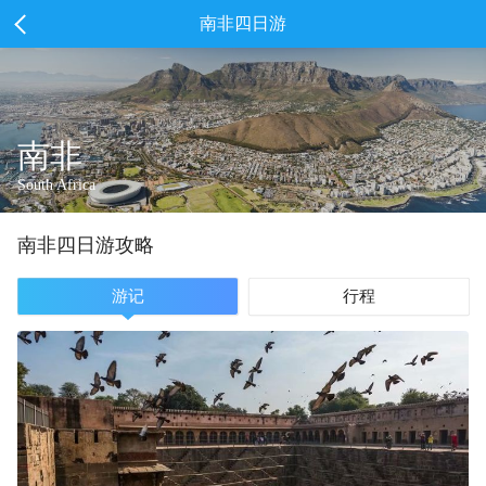
南非四日游
南非
South Africa
南非
四
日游攻略
游记
行程