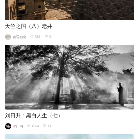
天竺之国（八）老井
381
0
黄昏独坐
刘日升：黑白人生（七）
4904
11
津门网