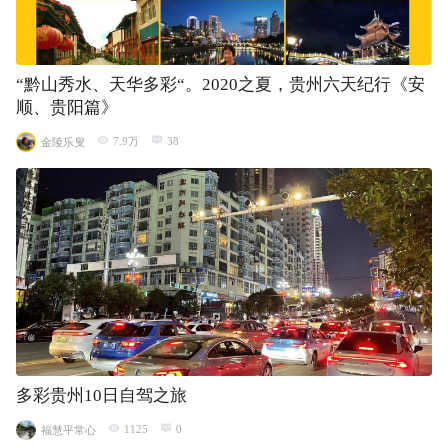
“黔山秀水、天华多彩“。2020之夏，贵州六天纪行《安
顺、贵阳篇》
7.9万
38
金陵乐叟
多彩贵州10日自驾之旅
1125
0
福慧平常心