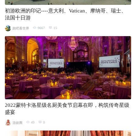
初游欧洲的印记----意大利、Vatican、摩纳哥、瑞士、
法国十日游
9667
15
跑吧看世界
2022蒙特卡洛星级名厨美食节启幕在即，构筑传奇星级
盛宴
49
0
游娱圈