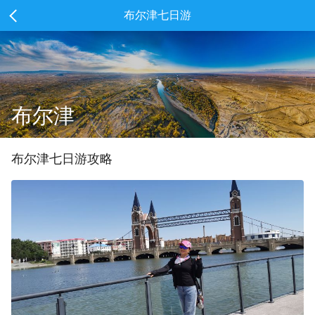
布尔津七日游
布尔津
布尔津
七
日游攻略