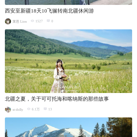
西安至新疆18天10飞辗转南北疆休闲游
1527
0
莱恩 Lion
北疆之夏，关于可可托海和喀纳斯的那些故事
6.1万
13
st-dolly