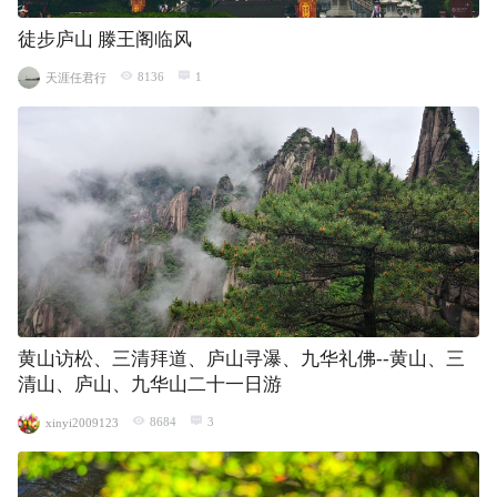
徒步庐山 滕王阁临风
8136
1
天涯任君行
黄山访松、三清拜道、庐山寻瀑、九华礼佛--黄山、三
清山、庐山、九华山二十一日游
8684
3
xinyi2009123