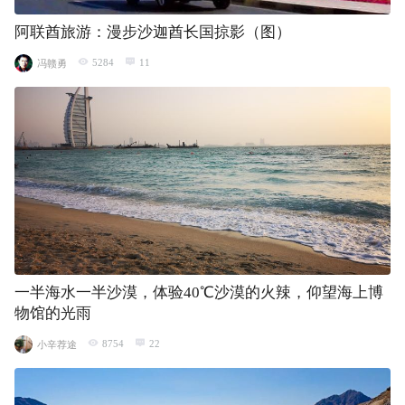
阿联酋旅游：漫步沙迦酋长国掠影（图）
5284
11
冯赣勇
一半海水一半沙漠，体验40℃沙漠的火辣，仰望海上博
物馆的光雨
8754
22
小辛荐途