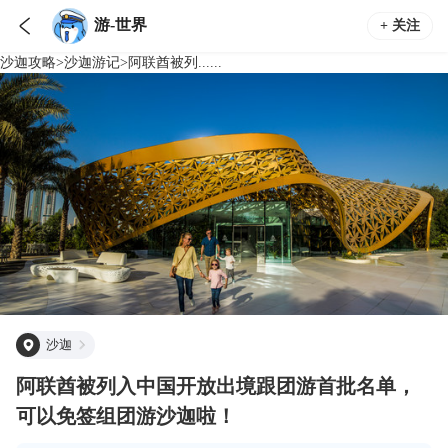

游-世界
+ 关注
沙迦
攻略
>
沙迦
游记
>
阿联酋被列......
沙迦
阿联酋被列入中国开放出境跟团游首批名单，
可以免签组团游沙迦啦！