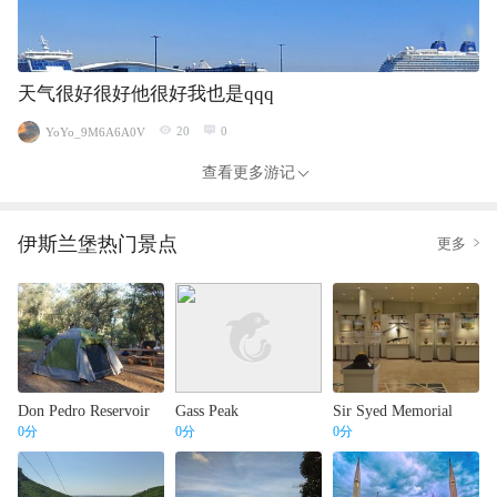
天气很好很好他很好我也是qqq
20
0
YoYo_9M6A6A0V
查看更多游记
伊斯兰堡
热门景点
更多
Don Pedro Reservoir
Gass Peak
Sir Syed Memorial
0
分
0
分
0
分