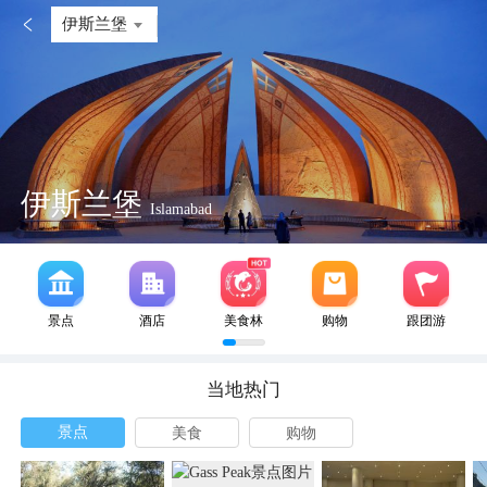

伊斯兰堡
伊斯兰堡
Islamabad
景点
酒店
美食林
购物
跟团游
当地热门
景点
美食
购物