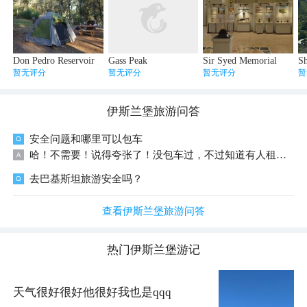
Don Pedro Reservoir
Gass Peak
Sir Syed Memorial
Sh
暂无评分
暂无评分
暂无评分
暂
伊斯兰堡
旅游问答
安全问题和哪里可以包车
哈！不需要！说得夸张了！没包车过，不过知道有人租车！但那是长期滞留的！有uber，去之前装好了有用，而且比直接打的便宜些！打的那车太吓人，感觉要散架了，而且都是讲价，至少我遇到的都是这样的
去巴基斯坦旅游安全吗？
查看伊斯兰堡旅游问答
热门
伊斯兰堡
游记
天气很好很好他很好我也是qqq