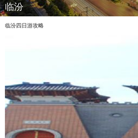
临汾
临汾
四
日游攻略