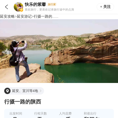
快乐的紫馨
旅行家

+ 关注
喜欢旅行，更喜欢记录旅行途中的点滴
延安
攻略
>
延安
游记
>
行摄一路的......
延安、宜川等4地
行摄一路的陕西
出发时间
行程天数
人均花费
和谁出行