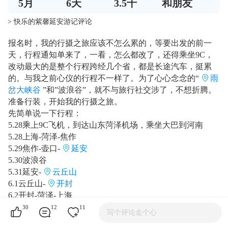
5
月
6
天
3.5千
和朋友
> 快乐的紫馨延安游记评论
报名时，我的行摄之旅应该不怎么累的，等要出发的前一
天，行程通知单来了，一看，怎么都改了，还得乘坐9C，
改动最大的是整个行程跨经几个省，都是长途汽车，挺累
的。与我之前心仪的行程不一样了。为了心心念念的“
雨
岔大峡谷
”和”波浪谷”，就不与旅行社交涉了，不想折腾。
准备行装，开始我的行摄之旅。
先简单说一下行程：
5.28乘上9C飞机，到达山东菏泽机场，乘坐大巴到河南
5.28上海-菏泽-焦作
5.29焦作-壶口-
延安
5.30波浪谷
5.31延安-
云丘山
6.1云丘山-
开封
6.2开封-菏泽-上海
30
12
11
写个评论走个心
按着时间，具体行程：