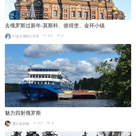
去俄罗斯过新年-莫斯科、彼得堡、金环小镇
951
0
行走江湖的小马哥
魅力四射俄罗斯
617
4
爱行走的猫