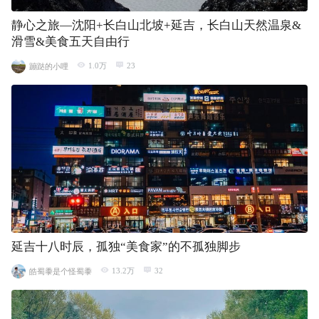
静心之旅—沈阳+长白山北坡+延吉，长白山天然温泉&
滑雪&美食五天自由行
1.0万
23
蹦跶的小哩
延吉十八时辰，孤独“美食家”的不孤独脚步
13.2万
32
皓蜀黍是个怪蜀黍