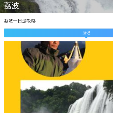
荔波
荔波
一
日游攻略
游记