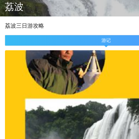
荔波
荔波
三
日游攻略
游记