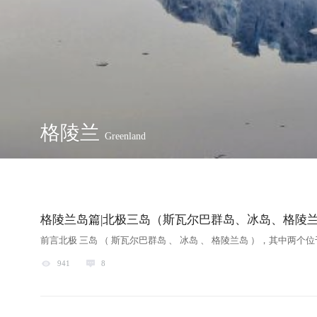
格陵兰
Greenland
格陵兰岛篇|北极三岛（斯瓦尔巴群岛、冰岛、格陵
前言北极 三岛 （ 斯瓦尔巴群岛 、 冰岛 、 格陵兰岛 ），其中两个位

941

8