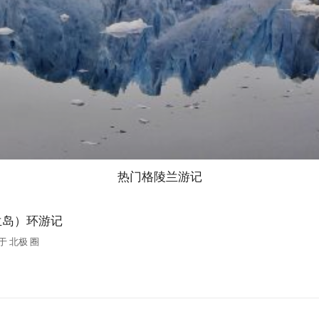
热门
格陵兰
游记
兰岛）环游记
于 北极 圈