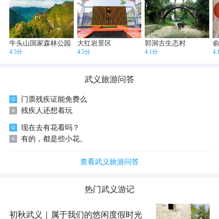
牛头山国家森林公园
大红岩景区
郭洞古生态村
4.5分
4.5分
4.1分
4
武义
旅游问答
门票残疾证能免费么
残疾人还想着玩
现在去有花看吗？
有的，都是些小花。
查看武义旅游问答
热门
武义
游记
初秋武义｜属于我们的悠闲度假时光