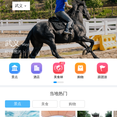

武义
武义
Wuyi
871
张照片
景点
酒店
美食林
购物
跟团游
当地热门
景点
美食
购物