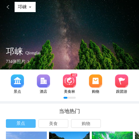

邛崃
邛崃
Qionglai
734
张照片
景点
酒店
美食林
购物
跟团游
当地热门
景点
美食
购物