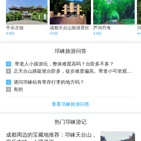
平乐古镇
成都天台山旅游景区
芦沟竹海
4.8分
4.6分
4.4分
4
邛崃
旅游问答
带老人小孩游玩，整体难度高吗？台阶多不多？
正天台山路陡坡台阶多，徒步难度偏高。带老小可坐观光车直达山顶，走雷音寺、蝴蝶滩平缓下坡线，少爬陡坡。腿脚不便仅逛山脚即可，老人儿童门票有优惠，记得穿防滑鞋。
请问邛崃站有寄存行李的地方吗？
有的
查看邛崃旅游问答
热门
邛崃
游记
成都周边的宝藏地推荐：邛崃天台山，