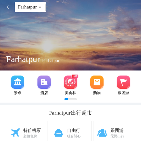

Farhatpur
Farhatpur
Farhatpur
景点
酒店
美食林
购物
跟团游
Farhatpur
出行超市
特价机票
自由行
跟团游
超值低价
组合随心
无忧出行