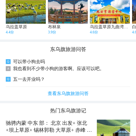
乌拉盖草原
布林泉
乌拉盖草原九曲湾景区
4.4分
3.9分
4.6分
4
东乌旗
旅游问答
可以带小狗去吗
我也看到不少带小狗的游客啊。应该可以吧。
五一去开业吗？
查看东乌旗旅游问答
热门
东乌旗
游记
驰骋内蒙 中东 部： 北京 出发+ 张北
+坝上草原+ 锡林郭勒 大草原+ 赤峰 +