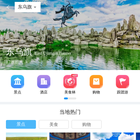

东乌旗
东乌旗
East Ujimqin Banner
17
张照片
景点
酒店
美食林
购物
跟团游
当地热门
景点
美食
购物